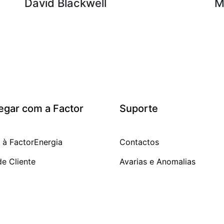
David Blackwell
M
egar com a Factor
Suporte
r à FactorEnergia
Contactos
de Cliente
Avarias e Anomalias