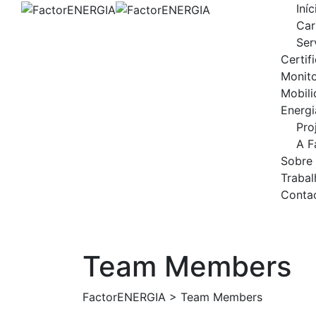
Skip
Iníc
to
Car
content
Ser
Certif
Monit
Mobili
Energi
Pro
A F
Sobre
Trabal
Conta
Team Members
FactorENERGIA
>
Team Members