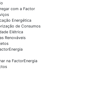
io
regar com a Factor
viços
icação Energética
orização de Consumos
dade Elétrica
as Renováveis
jetos
actorEnergia
har na FactorEnergia
ctos