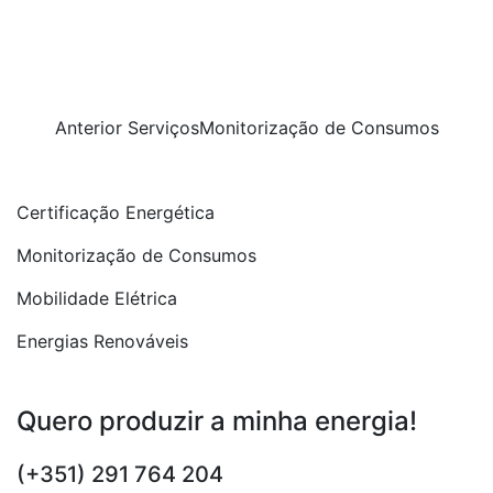
Navegação
Anterior Serviços
Monitorização de Consumos
Posts
de
Certificação Energética
artigos
Monitorização de Consumos
Mobilidade Elétrica
Energias Renováveis
Quero produzir a minha energia!
(+351) 291 764 204