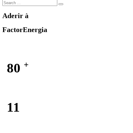
Search
Search
for:
Aderir à
FactorEnergia
+
80
Postos de Carregamento
11
Municípios da RAM