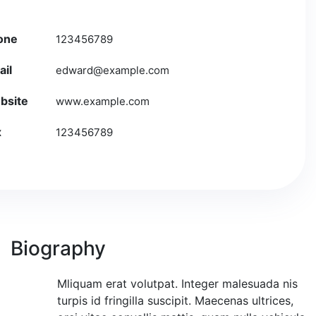
one
123456789
ail
edward@example.com
bsite
www.example.com
Download
x
123456789
vcard
Biography
Mliquam erat volutpat. Integer malesuada nis
M
turpis id fringilla suscipit. Maecenas ultrices,