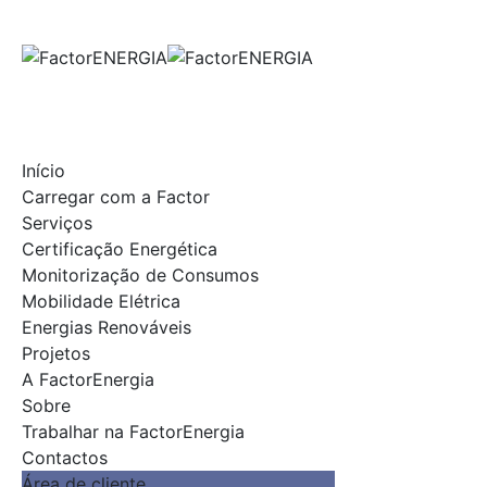
Skip
to
content
Início
Carregar com a Factor
Serviços
Certificação Energética
Monitorização de Consumos
Mobilidade Elétrica
Energias Renováveis
Projetos
A FactorEnergia
Sobre
Trabalhar na FactorEnergia
Contactos
Área de cliente