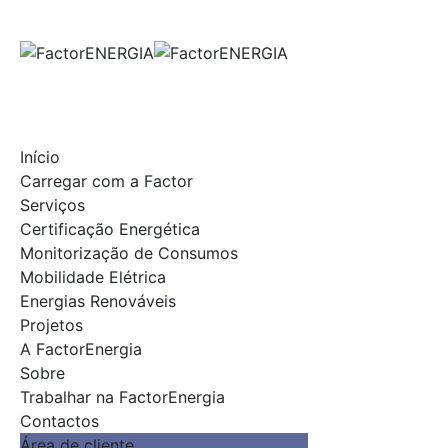
Skip
to
content
Início
Carregar com a Factor
Serviços
Certificação Energética
Monitorização de Consumos
Mobilidade Elétrica
Energias Renováveis
Projetos
A FactorEnergia
Sobre
Trabalhar na FactorEnergia
Contactos
Área de cliente