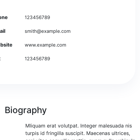
one
123456789
ail
smith@example.com
bsite
www.example.com
Download
x
123456789
vcard
Biography
Mliquam erat volutpat. Integer malesuada nis
M
turpis id fringilla suscipit. Maecenas ultrices,